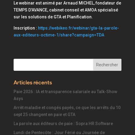
Le webinar est animé par Arnaud MICHEL, fondateur de
TEMPS D'AVANCE, cabinet conseil et AMOA spécialisé
sur les solutions de GTA et Planification.
Inscription :
https://webikeo.fr/webinar/gta-la-parole-
aux-editeurs-octime-1/share?campaign=TDA
Articles récents
Paie 2026 : IA et transparence salariale au Talk-Show
Asys
Arrêt maladie et congés payés, ce que les arrêts du 10
sept 25 changent en paie et GTA
La parole aux éditeurs de paie : Sopra HR Software
Lundi de Pentecôte : Jour Férié ou Journée de