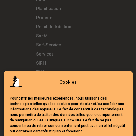
Planification
Protime
Retail Distribution
Santé
Self-Service
Services
SIRH
Télétravail
Témoignages
Cookies
Temps d'Avance
Pour offrir les meilleures expériences, nous utilisons des
UKG
technologies telles que les cookies pour stocker et/ou accéder aux
Webinars
informations des appareils. Le fait de consentir à ces technologies
nous permettra de traiter des données telles que le comportement
de navigation ou les ID uniques sur ce site. Le fait de ne pas
consentir ou de retirer son consentement peut avoir un effet négatif
sur certaines caractéristiques et fonctions.