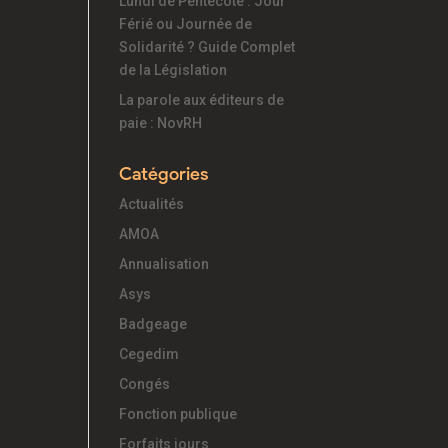
Lundi de Pentecôte : Jour
Férié ou Journée de
Solidarité ? Guide Complet
de la Législation
La parole aux éditeurs de
paie : NovRH
Catégories
Actualités
AMOA
Annualisation
Asys
Badgeage
Cegedim
Congés
Fonction publique
Forfaits jours