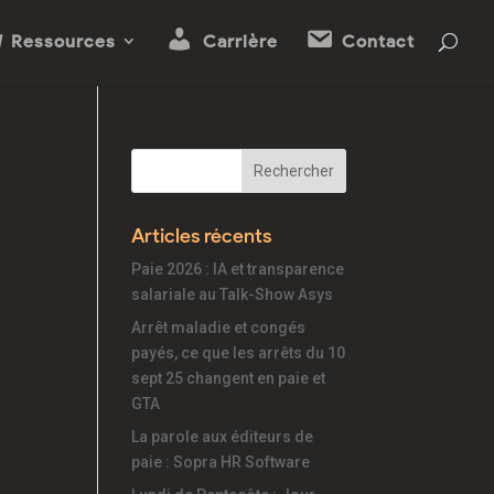
Ressources
Carrière
Contact
Articles récents
Paie 2026 : IA et transparence
salariale au Talk-Show Asys
Arrêt maladie et congés
payés, ce que les arrêts du 10
sept 25 changent en paie et
GTA
La parole aux éditeurs de
paie : Sopra HR Software