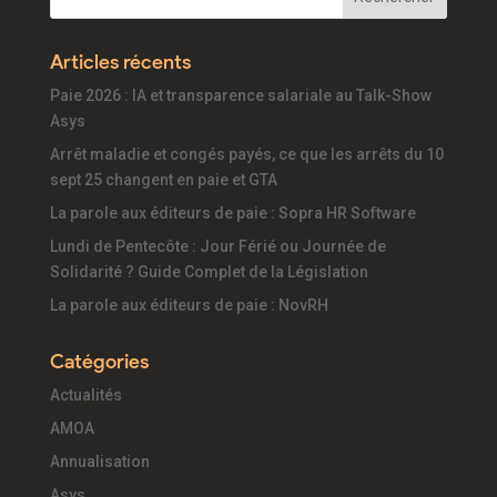
Articles récents
Paie 2026 : IA et transparence salariale au Talk-Show
Asys
Arrêt maladie et congés payés, ce que les arrêts du 10
sept 25 changent en paie et GTA
La parole aux éditeurs de paie : Sopra HR Software
Lundi de Pentecôte : Jour Férié ou Journée de
Solidarité ? Guide Complet de la Législation
La parole aux éditeurs de paie : NovRH
Catégories
Actualités
AMOA
Annualisation
Asys