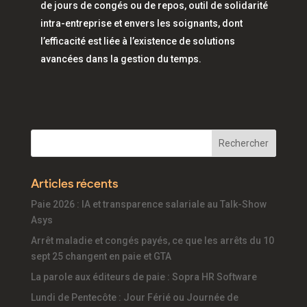
de jours de congés ou de repos, outil de solidarité
intra-entreprise et envers les soignants, dont
l’efficacité est liée à l’existence de solutions
avancées dans la gestion du temps.
Articles récents
Paie 2026 : IA et transparence salariale au Talk-Show
Asys
Arrêt maladie et congés payés, ce que les arrêts du 10
sept 25 changent en paie et GTA
La parole aux éditeurs de paie : Sopra HR Software
Lundi de Pentecôte : Jour Férié ou Journée de