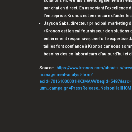
solutions HCM mais s'étend également à l'ense
par chat en direct. En associant l'excellenc
l'entreprise, Kronos est en mesure d'aider les c
Jayson Saba, directeur principal, marketing de
«Kronos est le seul fournisseur de solutions q
entièrement responsive, une forte expertise da
tailles font confiance à Kronos car nous som
besoins des collaborateurs d'aujourd'hui et 
Source :
https://www.kronos.com/about-us/new
management-analyst-firm?
ecid=70161000001HK3MAAW&eqid=5487&src=L
utm_campaign=PressRelease_NelsonHallHCM