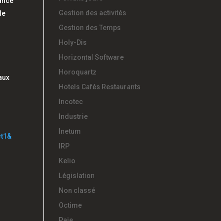
tance
Gestion des activités
de
Gestion des Temps
Holy-Dis
Horizontal Software
Horoquartz
aux
Hotels Cafés Restaurants
Incotec
Industrie
Inetum
t1&
IRP
Kelio
Législation
Non classé
Octime
Paie