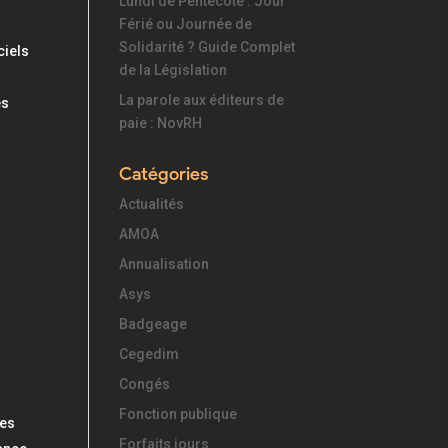
Lundi de Pentecôte : Jour
Férié ou Journée de
Solidarité ? Guide Complet
ciels
de la Législation
La parole aux éditeurs de
es
paie : NovRH
Catégories
Actualités
AMOA
Annualisation
Asys
Badgeage
Cegedim
Congés
Fonction publique
ses
Forfaits jours