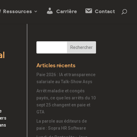
Ressources
Carrière
Contact
al
Articles récents
Paie 2026 : IA et transparence
salariale au Talk-Show Asys
Arrêt maladie et congés
payés, ce que les arrêts du 10
sept 25 changent en paie et
e
GTA
vers
La parole aux éditeurs de
dans
paie : Sopra HR Software