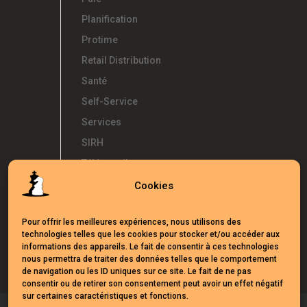
Planification
Protime
Retail Distribution
Santé
Self-Service
Services
SIRH
Télétravail
Témoignages
Cookies
Temps d'Avance
Pour offrir les meilleures expériences, nous utilisons des
UKG
technologies telles que les cookies pour stocker et/ou accéder aux
Webinars
informations des appareils. Le fait de consentir à ces technologies
nous permettra de traiter des données telles que le comportement
de navigation ou les ID uniques sur ce site. Le fait de ne pas
consentir ou de retirer son consentement peut avoir un effet négatif
sur certaines caractéristiques et fonctions.