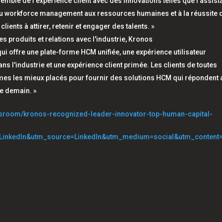
mble de l'expérience client avec des innovations telles que l'assis
e du workforce management aux ressources humaines et à la réussite 
lients à attirer, retenir et engager des talents. »
s produits et relations avec l'industrie, Kronos
ui offre une plate-forme HCM unifiée, une expérience utilisateur
ns l'industrie et une expérience client primée. Les clients de toutes
mes les mieux placés pour fournir des solutions HCM qui répondent 
de demain. »
sroom/kronos-recognized-leader-innovator-top-human-capital-
inkedIn&utm_source=LinkedIn&utm_medium=social&utm_content=