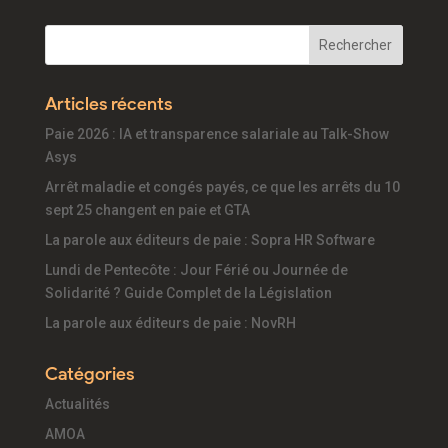
Articles récents
Paie 2026 : IA et transparence salariale au Talk-Show
Asys
Arrêt maladie et congés payés, ce que les arrêts du 10
sept 25 changent en paie et GTA
La parole aux éditeurs de paie : Sopra HR Software
Lundi de Pentecôte : Jour Férié ou Journée de
Solidarité ? Guide Complet de la Législation
La parole aux éditeurs de paie : NovRH
Catégories
Actualités
AMOA