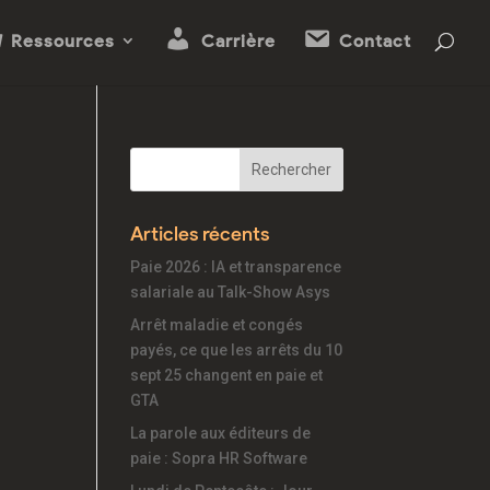
Ressources
Carrière
Contact
Articles récents
Paie 2026 : IA et transparence
salariale au Talk-Show Asys
Arrêt maladie et congés
payés, ce que les arrêts du 10
sept 25 changent en paie et
GTA
La parole aux éditeurs de
paie : Sopra HR Software