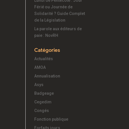
Lundi de Pentecôte : Jour
Férié ou Journée de
Solidarité ? Guide Complet
de la Législation
La parole aux éditeurs de
paie : NovRH
Catégories
Actualités
AMOA
Annualisation
Asys
Badgeage
Cegedim
Congés
Fonction publique
Forfaits jours