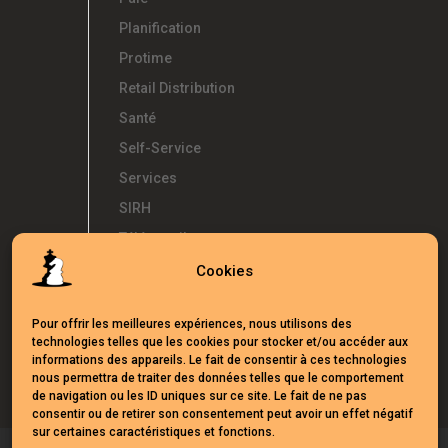
Planification
Protime
Retail Distribution
Santé
Self-Service
Services
SIRH
Télétravail
Témoignages
Cookies
Temps d'Avance
Pour offrir les meilleures expériences, nous utilisons des
UKG
technologies telles que les cookies pour stocker et/ou accéder aux
Webinars
informations des appareils. Le fait de consentir à ces technologies
nous permettra de traiter des données telles que le comportement
de navigation ou les ID uniques sur ce site. Le fait de ne pas
consentir ou de retirer son consentement peut avoir un effet négatif
sur certaines caractéristiques et fonctions.