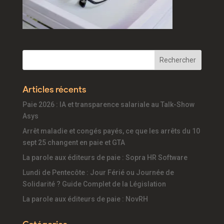
Articles récents
Paie 2026 : IA et transparence salariale au Talk-Show
Asys
Arrêt maladie et congés payés, ce que les arrêts du 10
sept 25 changent en paie et GTA
La parole aux éditeurs de paie : Sopra HR Software
Lundi de Pentecôte : Jour Férié ou Journée de
Solidarité ? Guide Complet de la Législation
La parole aux éditeurs de paie : NovRH