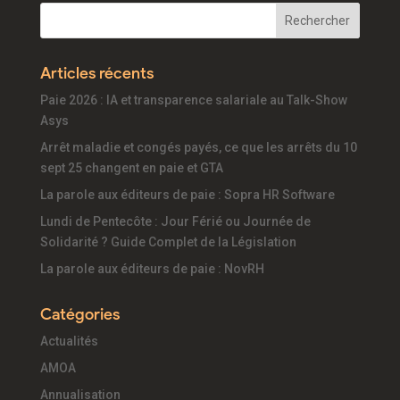
Articles récents
Paie 2026 : IA et transparence salariale au Talk-Show
Asys
Arrêt maladie et congés payés, ce que les arrêts du 10
sept 25 changent en paie et GTA
La parole aux éditeurs de paie : Sopra HR Software
Lundi de Pentecôte : Jour Férié ou Journée de
Solidarité ? Guide Complet de la Législation
La parole aux éditeurs de paie : NovRH
Catégories
Actualités
AMOA
Annualisation