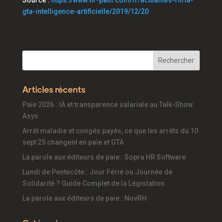
Source :
https://www.hr-path.com/fr/actualites-rh/la-
gta-intelligence-artificielle/2019/12/20
Articles récents
Paie 2026 : IA et transparence salariale au Talk-Show
Asys
Arrêt maladie et congés payés, ce que les arrêts du 10
sept 25 changent en paie et GTA
La parole aux éditeurs de paie : Sopra HR Software
Lundi de Pentecôte : Jour Férié ou Journée de
Solidarité ? Guide Complet de la Législation
La parole aux éditeurs de paie : NovRH