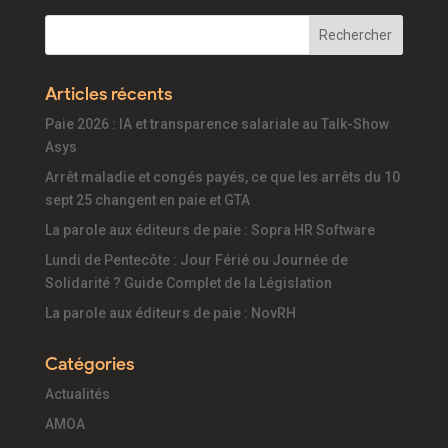
Articles récents
Paie 2026 : IA et transparence salariale au Talk-Show
Asys
Arrêt maladie et congés payés, ce que les arrêts du 10
sept 25 changent en paie et GTA
La parole aux éditeurs de paie : Sopra HR Software
Lundi de Pentecôte : Jour Férié ou Journée de
Solidarité ? Guide Complet de la Législation
La parole aux éditeurs de paie : NovRH
Catégories
Actualités
AMOA