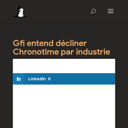
Gfi entend décliner
Chronotime par industrie
LinkedIn
0
Solution éprouvée de gestion des temps et des
activités, Chronotime Workplace bénéficie
d'importants efforts de R&D. Après avoir développé