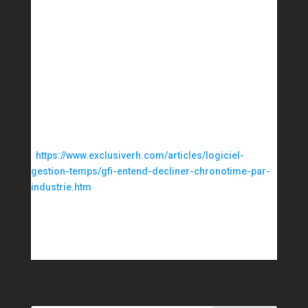
périodes de congé. L'intelligence artificielle fait aussi
partie des axes de travail de la société. GFI travaille
sur des chatbots dédiés à ses trois cibles : les
collaborateurs, les managers et les gestionnaires RH.
Côté RH, le machine learning doit par exemple
permettre de faire de l'analyse prédictive sur la
gestion de la masse salariale.
Source
:
https://www.exclusiverh.com/articles/logiciel-
gestion-temps/gfi-entend-decliner-chronotime-par-
industrie.htm