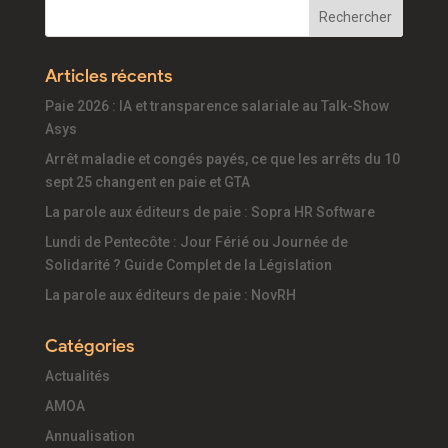
Articles récents
Paie 2026 : IA et transparence salariale au Talk-Show
Asys
Arrêt maladie et congés payés, ce que les arrêts du 10
sept 25 changent en paie et GTA
La parole aux éditeurs de paie : Sopra HR Software
Lundi de Pentecôte : Jour Férié ou Journée de
Solidarité ? Guide Complet de la Législation
La parole aux éditeurs de paie : NovRH
Catégories
Actualités
AMOA
Annualisation