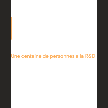
Les clients attendent de nous cette expertise
métier. Il s'agit de réduire la période de
paramétrage pour arriver au time to market le plus
court possible.
Une centaine de personnes à la R&D
Récemment rebaptisée Chronotime Workplace, la
solution est l’œuvre d’une centaine de personnes
travaillant à temps complet au développement de
l’outil. Disponible sur tous les devices, en central ou en
mobilité, afin de rendre l'information (absences,
congés, plannings) accessible à tous, la solution
engage les utilisateurs en leur laissant davantage