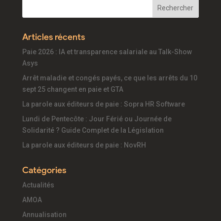
Articles récents
Paie 2026 : IA et transparence salariale au Talk-Show
Asys
Arrêt maladie et congés payés, ce que les arrêts du 10
sept 25 changent en paie et GTA
La parole aux éditeurs de paie : Sopra HR Software
Lundi de Pentecôte : Jour Férié ou Journée de
Solidarité ? Guide Complet de la Législation
La parole aux éditeurs de paie : NovRH
Catégories
Actualités
AMOA
Annualisation