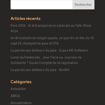
Articles récents
Paie 2026 : IA et transparence salariale au Talk-Show
Asys
Arrêt maladie et congés payés, ce que les arrêts du 10
sept 25 changent en paie et GTA
La parole aux éditeurs de paie : Sopra HR Software
Lundi de Pentecôte : Jour Férié ou Journée de
Solidarité ? Guide Complet de la Législation
La parole aux éditeurs de paie : NovRH
Catégories
Actualités
AMOA
Annualisation