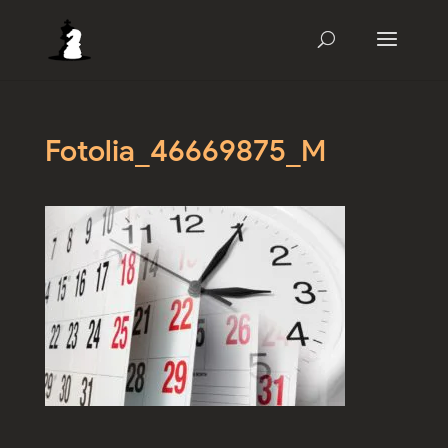
Fotolia_46669875_M