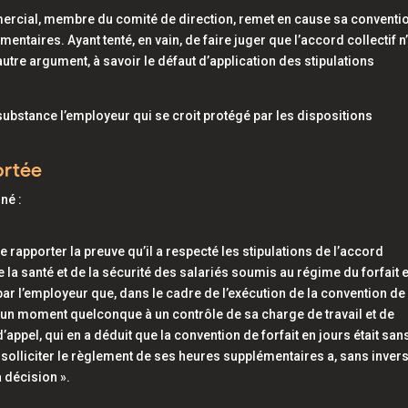
mercial, membre du comité de direction, remet en cause sa conventi
ntaires. Ayant tenté, en vain, de faire juger que l’accord collectif n’
 autre argument, à savoir le défaut d’application des stipulations
 substance l’employeur qui se croit protégé par les dispositions
ortée
né :
 rapporter la preuve qu’il a respecté les stipulations de l’accord
e la santé et de la sécurité des salariés soumis au régime du forfait 
li par l’employeur que, dans le cadre de l’exécution de la convention de
s à un moment quelconque à un contrôle de sa charge de travail et de
’appel, qui en a déduit que la convention de forfait en jours était san
 de solliciter le règlement de ses heures supplémentaires a, sans inver
a décision ».