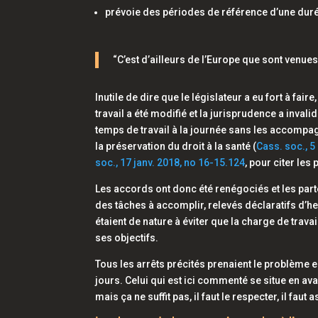
prévoie des périodes de référence d’une durée
“C’est d’ailleurs de l’Europe que sont venue
Inutile de dire que le législateur a eu fort à fair
travail a été modifié et la jurisprudence a inv
temps de travail à la journée sans les accompagn
la préservation du droit à la santé (
Cass. soc., 5
soc., 17 janv. 2018, no 16-15.124
, pour citer les 
Les accords ont donc été renégociés et les par
des tâches à accomplir, relevés déclaratifs d’he
étaient de nature à éviter que la charge de trav
ses objectifs.
Tous les arrêts précités prenaient le problème en
jours. Celui qui est ici commenté se situe en av
mais ça ne suffit pas, il faut le respecter, il faut a