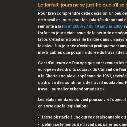
Le forfait-jours ne se justifie que s’il
Pour bien comprendre cette décision, un peu de
de travail en jours pour les salariés disposant 
remonte à la
loi n° 2000-37 du 19 janvier 2000
, 
forfait en jours était issue de la période de né
la loi. C’était une trouvaille hardie dans un 
le calcul à la journée n’existait pratiquement pa
inextricables que posait la durée du travail des 
C’est d’ailleurs de l’europe que sont venues les
européen des droits sociaux du Conseil de l’eur
à la Charte sociale européenne de 1961, révisée e
du droit à des conditions de travail équitables,
travail journalier et hebdomadaire ».
Les états membres doivent poursuivre l’objectif p
en sorte que la législation :
fasse obstacle à une durée déraisonnable du t
définisse le temps de travail des salariés dan