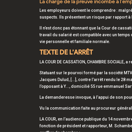
La charge de la preuve incombe à l’em
Les employeurs doivent le comprendre : malgré le
suspects. Ils présentent un risque par rapport à l
Il n’est donc pas étonnant que la Cour de cassat
travail du salarié est compatible avec un temps 
vie personnelle et familiale normale.
TEXTE DE L’ARRÊT
LA COUR DE CASSATION, CHAMBRE SOCIALE, a rend
Statuant sur le pourvoi formé par la société MTV
Jacques Dulud, [...], contre l’arrêt rendu le 28 m
l’opposant à Y..., domicilié 55 rue emmanuel Sarty
La demanderesse invoque, à l’appui de son pour
Vu la communication faite au procureur général
LA COUR, en l’audience publique du 14 novembre
fonction de président et rapporteur, M. Schamb