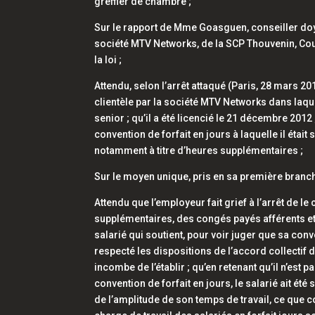
greffier de chambre ;
Sur le rapport de Mme Goasguen, conseiller doye
société MTV Networks, de la SCP Thouvenin, Coud
la loi ;
Attendu, selon l’arrêt attaqué (Paris, 28 mars 20
clientèle par la société MTV Networks dans laque
senior ; qu’il a été licencié le 21 décembre 2012
convention de forfait en jours à laquelle il étai
notamment à titre d’heures supplémentaires ;
Sur le moyen unique, pris en sa première branch
Attendu que l’employeur fait grief à l’arrêt de
supplémentaires, des congés payés afférents et à
salarié qui soutient, pour voir juger que sa conve
respecté les dispositions de l’accord collectif d
incombe de l’établir ; qu’en retenant qu’il n’est 
convention de forfait en jours, le salarié ait é
de l’amplitude de son temps de travail, ce que co