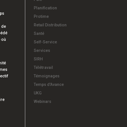
Planification
mps
Protime
Retail Distribution
s de
écédé
Santé
e où
Self-Service
Services
SIRH
mité
Télétravail
rmes
ectif
Témoignages
Temps d'Avance
UKG
ire
Webinars