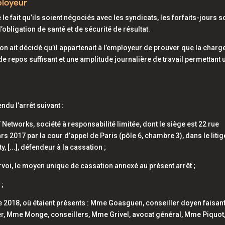
ployeur
 fait qu’ils soient négociés avec les syndicats, les forfaits-jours s
’obligation de santé et de sécurité de résultat.
ion ait décidé qu’il appartenait à l’employeur de prouver que la charg
de repos suffisant et une amplitude journalière de travail permettant 
u l’arrêt suivant :
 Networks, société à responsabilité limitée, dont le siège est 22 rue
ars 2017 par la cour d’appel de Paris (pôle 6, chambre 3), dans le litig
, [...], défendeur à la cassation ;
voi, le moyen unique de cassation annexé au présent arrêt ;
 ;
 2018, où étaient présents : Mme Goasguen, conseiller doyen faisan
er, Mme Monge, conseillers, Mme Grivel, avocat général, Mme Piquot