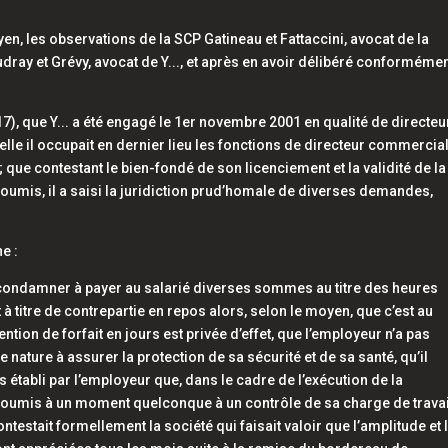
n, les observations de la SCP Gatineau et Fattaccini, avocat de la
ray et Grévy, avocat de Y..., et après en avoir délibéré conformémen
17), que Y... a été engagé le 1er novembre 2001 en qualité de directeu
lle il occupait en dernier lieu les fonctions de directeur commercia
 ; que contestant le bien-fondé de son licenciement et la validité de la
t soumis, il a saisi la juridiction prud’homale de diverses demandes,
e :
 le condamner à payer au salarié diverses sommes au titre des heures
 titre de contrepartie en repos alors, selon le moyen, que c’est au
ntion de forfait en jours est privée d’effet, que l’employeur n’a pas
e nature à assurer la protection de sa sécurité et de sa santé, qu’il
pas établi par l’employeur que, dans le cadre de l’exécution de la
té soumis à un moment quelconque à un contrôle de sa charge de travai
ntestait formellement la société qui faisait valoir que l’amplitude et 