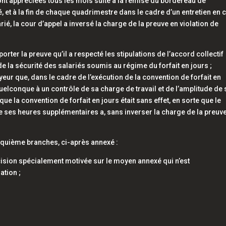
sont appréciées tous les mois suite à la remise du bordereau de
, et à la fin de chaque quadrimestre dans le cadre d’un entretien en 
ié, la cour d’appel a inversé la charge de la preuve en violation de
rter la preuve qu’il a respecté les stipulations de l’accord collectif
de la sécurité des salariés soumis au régime du forfait en jours ;
loyeur que, dans le cadre de l’exécution de la convention de forfait en
uelconque à un contrôle de sa charge de travail et de l’amplitude de
 que la convention de forfait en jours était sans effet, en sorte que le
 de ses heures supplémentaires a, sans inverser la charge de la preuve
nquième branches, ci-après annexé :
décision spécialement motivée sur le moyen annexé qui n’est
ation ;