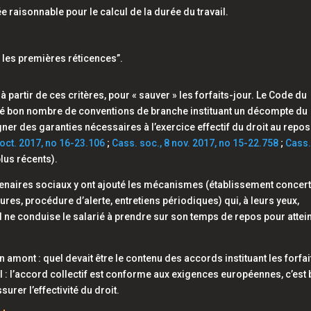
 raisonnable pour le calcul de la durée du travail.
s les premières réticences”.
e, à partir de ces critères, pour « sauver » les forfaits-jour. Le Code du
alidé bon nombre de conventions de branche instituant un décompte du
er des garanties nécessaires à l’exercice effectif du droit au repos 
 oct. 2017, no 16-23.106
;
Cass. soc., 8 nov. 2017, no 15-22.758
;
Cass
plus récents).
tenaires sociaux y ont ajouté les mécanismes (établissement concer
ures, procédure d’alerte, entretiens périodiques) qui, à leurs yeux,
ail ne conduise le salarié à prendre sur son temps de repos pour attei
 amont : quel devait être le contenu des accords instituant les forfai
al : l’accord collectif est conforme aux exigences européennes, c’est 
ssurer l’effectivité du droit.