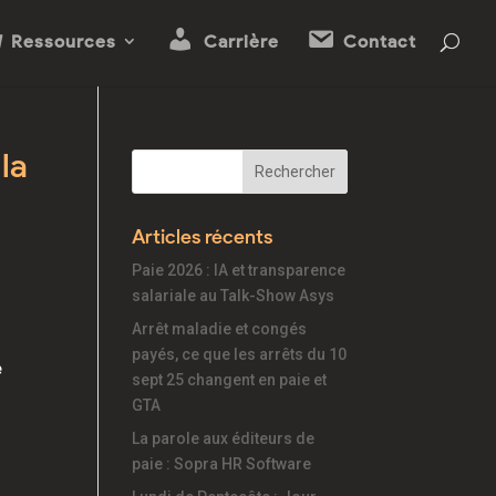
Ressources
Carrière
Contact
la
Articles récents
Paie 2026 : IA et transparence
salariale au Talk-Show Asys
Arrêt maladie et congés
payés, ce que les arrêts du 10
e
sept 25 changent en paie et
GTA
La parole aux éditeurs de
paie : Sopra HR Software