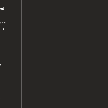
ont
e de
une
e
t
,