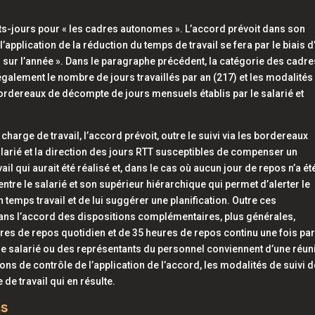
its-jours pour « les cadres autonomes ». L’accord prévoit dans son
l’application de la réduction du temps de travail se fera par le biais 
l sur l’année ». Dans le paragraphe précédent, la catégorie des cadre
également le nombre de jours travaillés par an (217) et les modalités
e bordereaux de décompte de jours mensuels établis par le salarié et
charge de travail, l’accord prévoit, outre le suivi via les bordereaux
alarié et la direction des jours RTT susceptibles de compenser un
l qui aurait été réalisé et, dans le cas où aucun jour de repos n’a ét
ntre le salarié et son supérieur hiérarchique qui permet d’alerter le
 temps travail et de lui suggérer une planification. Outre ces
 dans l’accord des dispositions complémentaires, plus générales,
ures de repos quotidien et de 35 heures de repos continu une fois pa
 le salarié ou des représentants du personnel conviennent d’une réun
tions de contrôle de l’application de l’accord, les modalités de suivi 
 de travail qui en résulte.
ns