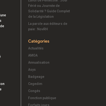
Lundi de Pentecôte : Jour
Férié ou Journée de
Solidarité ? Guide Complet
d’une
de la Législation
s
La parole aux éditeurs de
 de
paie : NovRH
Catégories
Actualités
AMOA
é
Annualisation
Asys
Badgeage
r
ion
Cegedim
de
Congés
Fonction publique
Forfaits jours