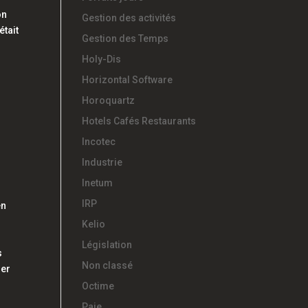
on
Gestion des activités
était
Gestion des Temps
Holy-Dis
Horizontal Software
Horoquartz
Hotels Cafés Restaurants
Incotec
Industrie
Inetum
IRP
en
Kelio
Législation
s
Non classé
ser
Octime
Paie