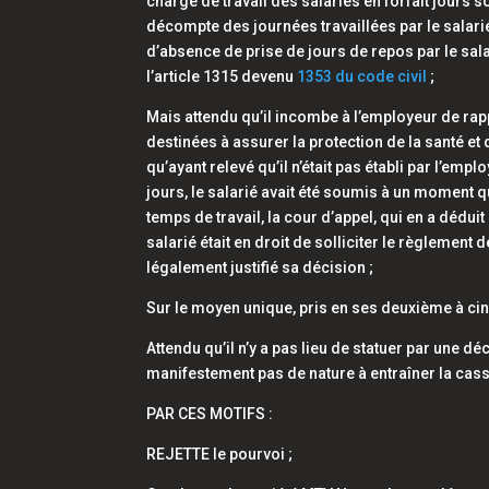
charge de travail des salariés en forfait jours 
décompte des journées travaillées par le salarié
d’absence de prise de jours de repos par le salar
l’article 1315 devenu
1353 du code civil
;
Mais attendu qu’il incombe à l’employeur de rappo
destinées à assurer la protection de la santé et 
qu’ayant relevé qu’il n’était pas établi par l’emp
jours, le salarié avait été soumis à un moment q
temps de travail, la cour d’appel, qui en a déduit
salarié était en droit de solliciter le règlement
légalement justifié sa décision ;
Sur le moyen unique, pris en ses deuxième à ci
Attendu qu’il n’y a pas lieu de statuer par une 
manifestement pas de nature à entraîner la cass
PAR CES MOTIFS :
REJETTE le pourvoi ;