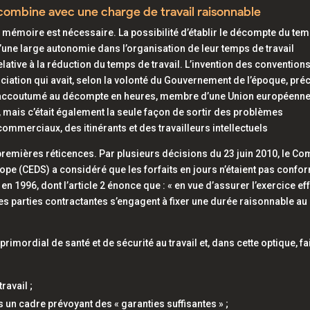
 se combine avec une charge de travail raisonnable
 mémoire est nécessaire. La possibilité d’établir le décompte du te
d’une large autonomie dans l’organisation de leur temps de travail
relative à la réduction du temps de travail. L’invention des convention
gociation qui avait, selon la volonté du Gouvernement de l’époque, pr
pays accoutumé au décompte en heures, membre d’une Union européenn
s, mais c’était également la seule façon de sortir des problèmes
commerciaux, des itinérants et des travailleurs intellectuels
 premières réticences. Par plusieurs décisions du 23 juin 2010, le Co
ope (CEDS) a considéré que les forfaits en jours n’étaient pas confo
n 1996, dont l’article 2 énonce que : « en vue d’assurer l’exercice eff
 les parties contractantes s’engagent à fixer une durée raisonnable au
rimordial de santé et de sécurité au travail et, dans cette optique, fa
ravail ;
s un cadre prévoyant des « garanties suffisantes » ;