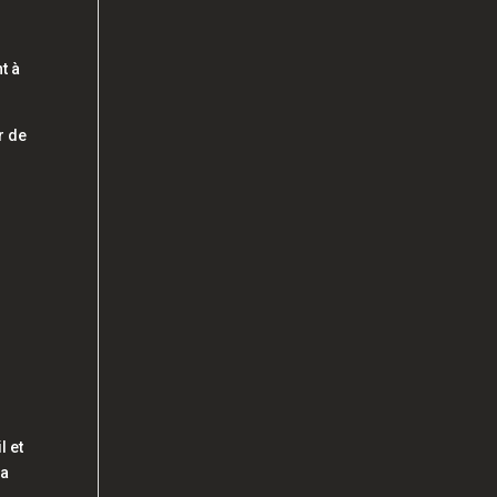
t à
r de
l
l et
la