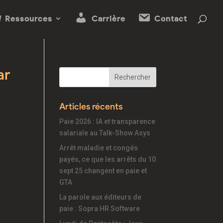
Ressources
Carrière
Contact
ar
Articles récents
Paie 2026 : IA et transparence
salariale au Talk-Show Asys
Arrêt maladie et congés
payés, ce que les arrêts du 10
sept 25 changent en paie et
GTA
La parole aux éditeurs de
paie : Sopra HR Software