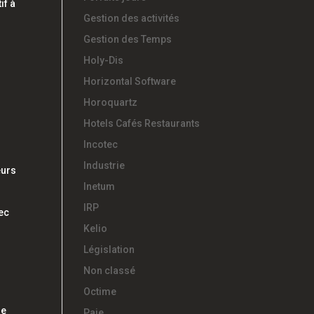
if à
Gestion des activités
Gestion des Temps
Holy-Dis
Horizontal Software
Horoquartz
Hotels Cafés Restaurants
Incotec
Industrie
eurs
Inetum
IRP
vec
Kelio
Législation
Non classé
Octime
ne
Paie