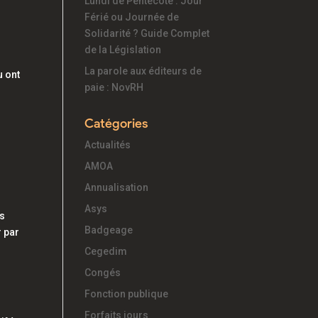
Lundi de Pentecôte : Jour
Férié ou Journée de
Solidarité ? Guide Complet
de la Législation
La parole aux éditeurs de
u ont
paie : NovRH
Catégories
Actualités
AMOA
Annualisation
Asys
es
Badgeage
r par
Cegedim
Congés
Fonction publique
Forfaits jours