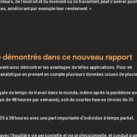
lleurs, de l’endroit et du moment où ils travaillent, peut s’avérer posit
ses, améliorant par exemple leur rendement. »
lité démontrés dans ce nouveau rapport
T vient ainsi démontrer les avantages de telles applications. Pour en
 analytique en prenant en compte plusieurs données issues de plusi
 inégale du temps de travail dans le monde, même après la pandémie a
lus de 48 heures par semaine), soit de courtes heures (moins de 35
35 à 38 heures avec une part importante d’individus à temps partiel,
ec l’équilibre vie personnelle et vie professionnelle, et conduit à u