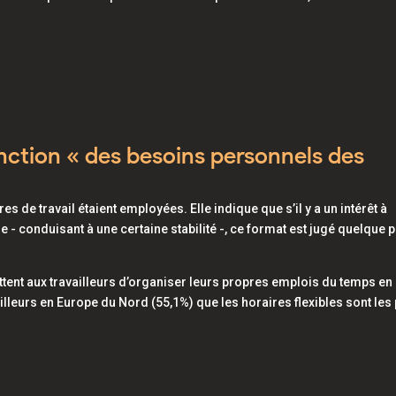
onction « des besoins personnels des
s de travail étaient employées. Elle indique que s’il y a un intérêt à
e - conduisant à une certaine stabilité -, ce format est jugé quelque 
ttent aux travailleurs d’organiser leurs propres emplois du temps en
ailleurs en Europe du Nord (55,1%) que les horaires flexibles sont les