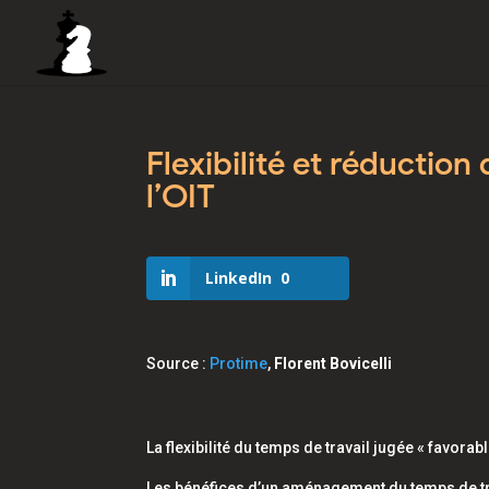
Flexibilité et réductio
l’OIT
LinkedIn
0
Source :
Protime
,
Florent Bovicelli
La flexibilité du temps de travail jugée « favorab
Les bénéfices d’un aménagement du temps de trav