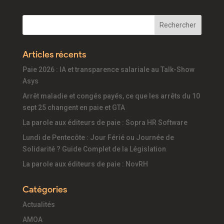
Articles récents
Paie 2026 : IA et transparence salariale au Talk-Show
Asys
Arrêt maladie et congés payés, ce que les arrêts du 10
sept 25 changent en paie et GTA
La parole aux éditeurs de paie : Sopra HR Software
Lundi de Pentecôte : Jour Férié ou Journée de
Solidarité ? Guide Complet de la Législation
La parole aux éditeurs de paie : NovRH
Catégories
Actualités
AMOA