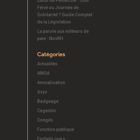
Lundi de Pentecôte : Jour
Férié ou Journée de
Solidarité ? Guide Complet
de la Législation
La parole aux éditeurs de
paie : NovRH
Catégories
Actualités
AMOA
Annualisation
Asys
Badgeage
Cegedim
Congés
Fonction publique
Forfaits jours