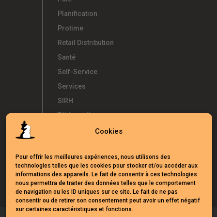
Planification
Protime
Retail Distribution
Santé
Self-Service
Services
SIRH
Télétravail
Témoignages
Cookies
Temps d'Avance
Pour offrir les meilleures expériences, nous utilisons des
UKG
technologies telles que les cookies pour stocker et/ou accéder aux
Webinars
informations des appareils. Le fait de consentir à ces technologies
nous permettra de traiter des données telles que le comportement
de navigation ou les ID uniques sur ce site. Le fait de ne pas
consentir ou de retirer son consentement peut avoir un effet négatif
sur certaines caractéristiques et fonctions.