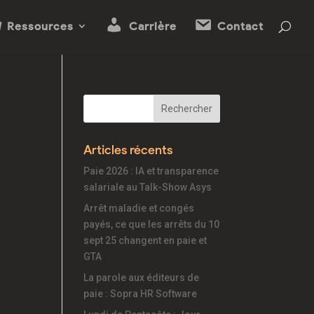
Ressources
Carrière
Contact
Articles récents
Paie 2026 : IA et transparence
salariale au Talk-Show Asys
Arrêt maladie et congés
payés, ce que les arrêts du 10
sept 25 changent en paie et
GTA
La parole aux éditeurs de
paie : Sopra HR Software