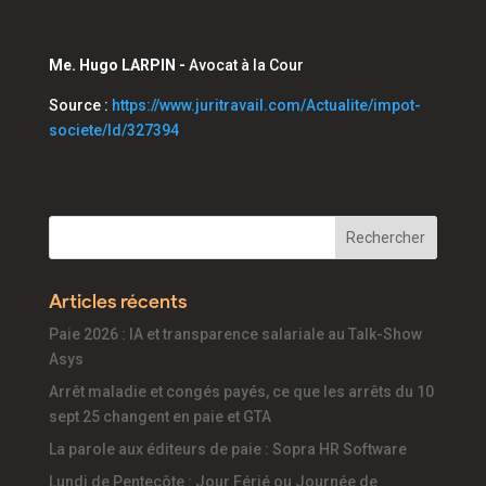
Me. Hugo LARPIN -
Avocat à la Cour
Source :
https://www.juritravail.com/Actualite/impot-
societe/Id/327394
Articles récents
Paie 2026 : IA et transparence salariale au Talk-Show
Asys
Arrêt maladie et congés payés, ce que les arrêts du 10
sept 25 changent en paie et GTA
La parole aux éditeurs de paie : Sopra HR Software
Lundi de Pentecôte : Jour Férié ou Journée de