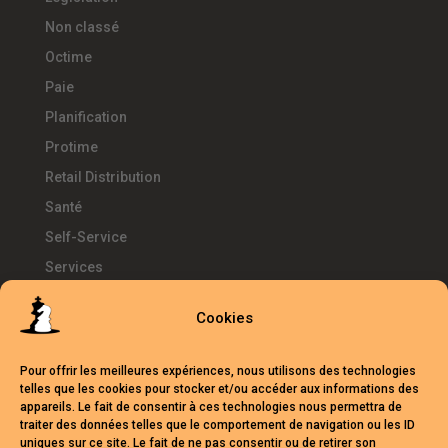
Non classé
Octime
Paie
Planification
Protime
Retail Distribution
Santé
Self-Service
Services
SIRH
Cookies
Télétravail
Témoignages
Pour offrir les meilleures expériences, nous utilisons des technologies
Temps d'Avance
telles que les cookies pour stocker et/ou accéder aux informations des
appareils. Le fait de consentir à ces technologies nous permettra de
UKG
traiter des données telles que le comportement de navigation ou les ID
uniques sur ce site. Le fait de ne pas consentir ou de retirer son
Webinars