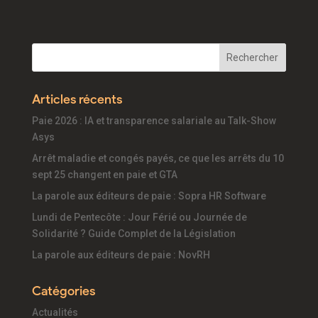
Articles récents
Paie 2026 : IA et transparence salariale au Talk-Show
Asys
Arrêt maladie et congés payés, ce que les arrêts du 10
sept 25 changent en paie et GTA
La parole aux éditeurs de paie : Sopra HR Software
Lundi de Pentecôte : Jour Férié ou Journée de
Solidarité ? Guide Complet de la Législation
La parole aux éditeurs de paie : NovRH
Catégories
Actualités