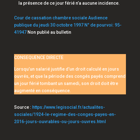
la présence de ce jour férié n’a aucune incidence.
Cour de cassation chambre sociale Audience
publique du jeudi 30 octobre 1997 N° de pourvoi: 95-
41947
Non publié au bulletin
​CONSEQUENCE DIRECTE
Lorsqu’un salarié justifie d’un droit calculé en jours
ouvrés, et que la période des congés payés comprend
un jour férié tombant un samedi, son droit doit être
augmenté en conséquence.
Source :
https://www.legisocial.fr/actualites-
sociales/1924-le-regime-des-conges-payes-en-
2016-jours-ouvrables-ou-jours-ouvres.html