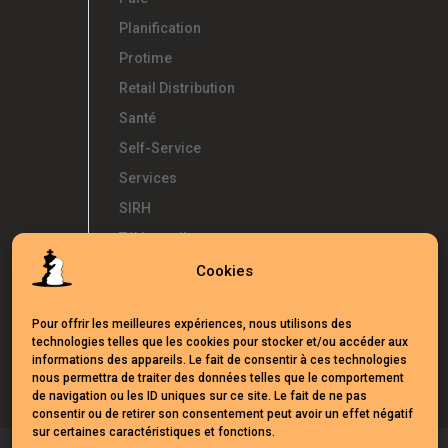
Planification
Protime
Retail Distribution
Santé
Self-Service
Services
SIRH
Télétravail
Témoignages
Cookies
Temps d'Avance
Pour offrir les meilleures expériences, nous utilisons des
UKG
technologies telles que les cookies pour stocker et/ou accéder aux
Webinars
informations des appareils. Le fait de consentir à ces technologies
nous permettra de traiter des données telles que le comportement
de navigation ou les ID uniques sur ce site. Le fait de ne pas
consentir ou de retirer son consentement peut avoir un effet négatif
sur certaines caractéristiques et fonctions.