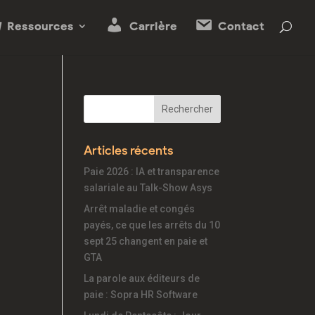
Ressources
Carrière
Contact
Articles récents
Paie 2026 : IA et transparence
salariale au Talk-Show Asys
Arrêt maladie et congés
payés, ce que les arrêts du 10
sept 25 changent en paie et
GTA
La parole aux éditeurs de
paie : Sopra HR Software