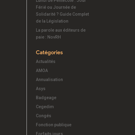
Lundi de Pentecôte : Jour
Férié ou Journée de
Solidarité ? Guide Complet
de la Législation
La parole aux éditeurs de
paie : NovRH
Catégories
Actualités
AMOA
Annualisation
Asys
Badgeage
Cegedim
Congés
Fonction publique
Forfaits jours