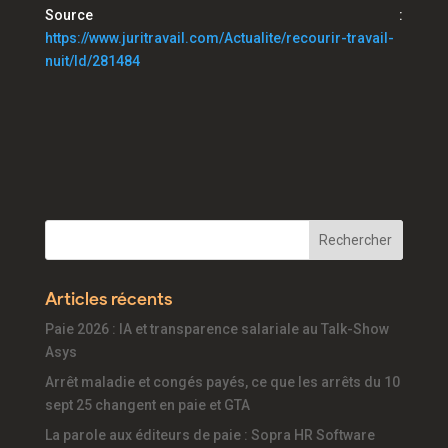
Source :
https://www.juritravail.com/Actualite/recourir-travail-
nuit/Id/281484
Articles récents
Paie 2026 : IA et transparence salariale au Talk-Show
Asys
Arrêt maladie et congés payés, ce que les arrêts du 10
sept 25 changent en paie et GTA
La parole aux éditeurs de paie : Sopra HR Software