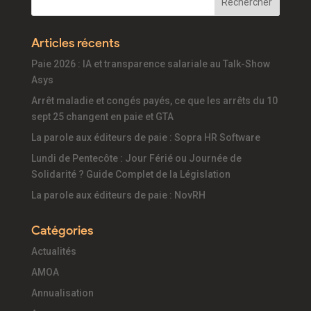
Articles récents
Paie 2026 : IA et transparence salariale au Talk-Show
Asys
Arrêt maladie et congés payés, ce que les arrêts du 10
sept 25 changent en paie et GTA
La parole aux éditeurs de paie : Sopra HR Software
Lundi de Pentecôte : Jour Férié ou Journée de
Solidarité ? Guide Complet de la Législation
La parole aux éditeurs de paie : NovRH
Catégories
Actualités
AMOA
Annualisation