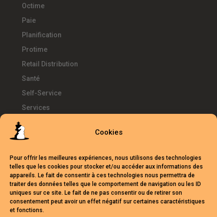
Octime
Paie
Planification
Protime
Retail Distribution
Santé
Self-Service
Services
SIRH
Cookies
Télétravail
Témoignages
Pour offrir les meilleures expériences, nous utilisons des technologies
Temps d'Avance
telles que les cookies pour stocker et/ou accéder aux informations des
appareils. Le fait de consentir à ces technologies nous permettra de
UKG
traiter des données telles que le comportement de navigation ou les ID
uniques sur ce site. Le fait de ne pas consentir ou de retirer son
Webinars
consentement peut avoir un effet négatif sur certaines caractéristiques
et fonctions.