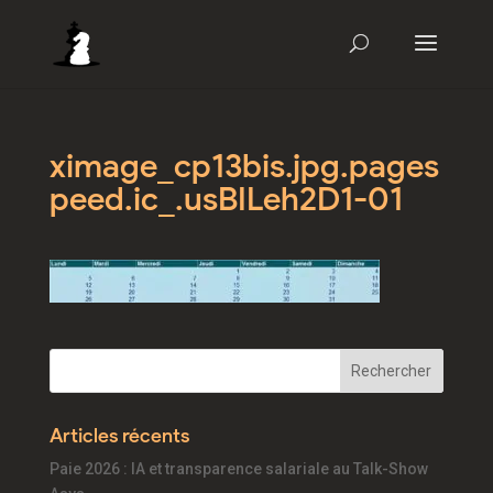
ximage_cp13bis.jpg.pages
peed.ic_.usBILeh2D1-01
Articles récents
Paie 2026 : IA et transparence salariale au Talk-Show