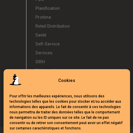
Planification
Protime
Retail Distribution
Santé
Self-Service
Services
SIRH
Télétravail
Témoignages
Cookies
Temps d'Avance
Pour offrir les meilleures expériences, nous utilisons des
UKG
technologies telles que les cookies pour stocker et/ou accéder aux
Webinars
informations des appareils. Le fait de consentir à ces technologies
nous permettra de traiter des données telles que le comportement
de navigation ou les ID uniques sur ce site. Le fait de ne pas
consentir ou de retirer son consentement peut avoir un effet négatif
sur certaines caractéristiques et fonctions.