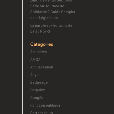
Lundi de Pentecôte : Jour
Férié ou Journée de
Solidarité ? Guide Complet
de la Législation
La parole aux éditeurs de
paie : NovRH
Catégories
Actualités
AMOA
Annualisation
Asys
Badgeage
Cegedim
Congés
Fonction publique
Forfaits jours