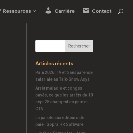
Ressources
Carrière
Contact
Articles récents
Paie 2026 : IA et transparence
salariale au Talk-Show Asys
Arrêt maladie et congés
payés, ce que les arrêts du 10
sept 25 changent en paie et
GTA
La parole aux éditeurs de
paie : Sopra HR Software