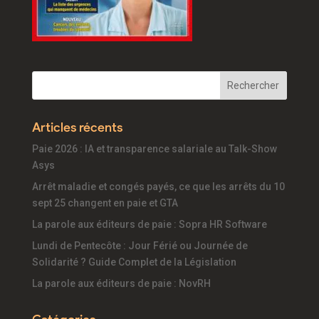
Articles récents
Paie 2026 : IA et transparence salariale au Talk-Show
Asys
Arrêt maladie et congés payés, ce que les arrêts du 10
sept 25 changent en paie et GTA
La parole aux éditeurs de paie : Sopra HR Software
Lundi de Pentecôte : Jour Férié ou Journée de
Solidarité ? Guide Complet de la Législation
La parole aux éditeurs de paie : NovRH