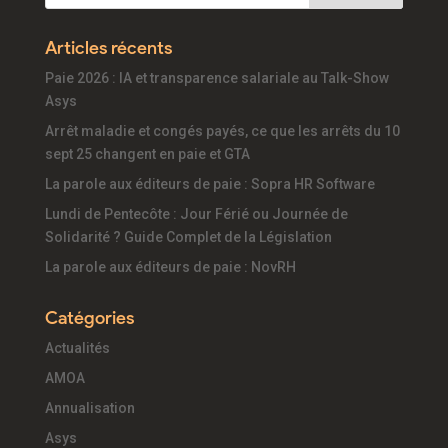
Articles récents
Paie 2026 : IA et transparence salariale au Talk-Show
Asys
Arrêt maladie et congés payés, ce que les arrêts du 10
sept 25 changent en paie et GTA
La parole aux éditeurs de paie : Sopra HR Software
Lundi de Pentecôte : Jour Férié ou Journée de
Solidarité ? Guide Complet de la Législation
La parole aux éditeurs de paie : NovRH
Catégories
Actualités
AMOA
Annualisation
Asys