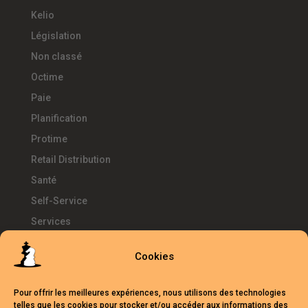
Kelio
Législation
Non classé
Octime
Paie
Planification
Protime
Retail Distribution
Santé
Self-Service
Services
SIRH
Cookies
Télétravail
Témoignages
Pour offrir les meilleures expériences, nous utilisons des technologies
Temps d'Avance
telles que les cookies pour stocker et/ou accéder aux informations des