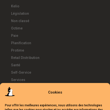
Kelio
Législation
Non classé
Octime
Paie
Planification
Protime
Retail Distribution
Santé
Self-Service
Services
SIRH
Cookies
Télétravail
Témoignages
Pour offrir les meilleures expériences, nous utilisons des technologies
Temps d'Avance
telles que les cookies pour stocker et/ou accéder aux informations des