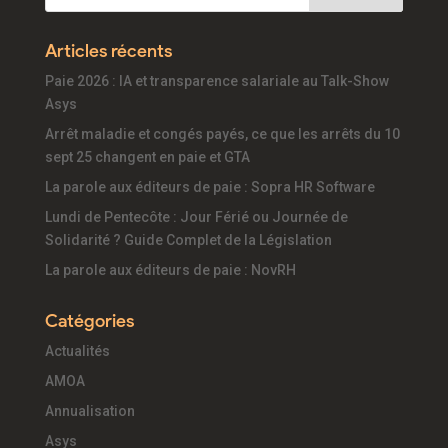
Articles récents
Paie 2026 : IA et transparence salariale au Talk-Show
Asys
Arrêt maladie et congés payés, ce que les arrêts du 10
sept 25 changent en paie et GTA
La parole aux éditeurs de paie : Sopra HR Software
Lundi de Pentecôte : Jour Férié ou Journée de
Solidarité ? Guide Complet de la Législation
La parole aux éditeurs de paie : NovRH
Catégories
Actualités
AMOA
Annualisation
Asys