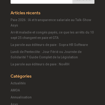
Articles récents
Paie 2026 : IA et transparence salariale au Talk-Show
Asys
Arrêt maladie et congés payés, ce que les arrêts du 10
sept 25 changent en paie et GTA
La parole aux éditeurs de paie : Sopra HR Software
Lundi de Pentecôte : Jour Férié ou Journée de
Solidarité ? Guide Complet de la Législation
La parole aux éditeurs de paie : NovRH
Catégories
Actualités
AMOA
Annualisation
Asys