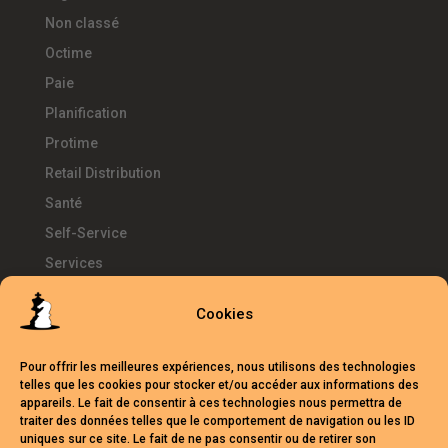
Non classé
Octime
Paie
Planification
Protime
Retail Distribution
Santé
Self-Service
Services
SIRH
Cookies
Télétravail
Témoignages
Pour offrir les meilleures expériences, nous utilisons des technologies
Temps d'Avance
telles que les cookies pour stocker et/ou accéder aux informations des
appareils. Le fait de consentir à ces technologies nous permettra de
UKG
traiter des données telles que le comportement de navigation ou les ID
uniques sur ce site. Le fait de ne pas consentir ou de retirer son
Webinars