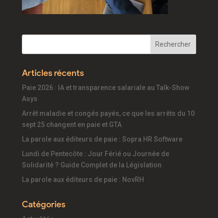
Articles récents
Paie 2026 : IA et transparence salariale au Talk-Show
Asys
Arrêt maladie et congés payés, ce que les arrêts du 10
sept 25 changent en paie et GTA
La parole aux éditeurs de paie : Sopra HR Software
Lundi de Pentecôte : Jour Férié ou Journée de
Solidarité ? Guide Complet de la Législation
La parole aux éditeurs de paie : NovRH
Catégories