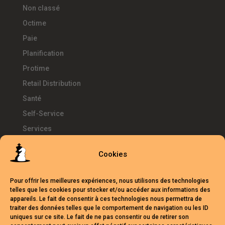
Non classé
Octime
Paie
Planification
Protime
Retail Distribution
Santé
Self-Service
Services
SIRH
Cookies
Télétravail
Témoignages
Pour offrir les meilleures expériences, nous utilisons des technologies
Temps d'Avance
telles que les cookies pour stocker et/ou accéder aux informations des
appareils. Le fait de consentir à ces technologies nous permettra de
UKG
traiter des données telles que le comportement de navigation ou les ID
uniques sur ce site. Le fait de ne pas consentir ou de retirer son
Webinars