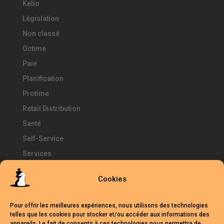
Kelio
Législation
Non classé
Octime
Paie
Planification
Protime
Retail Distribution
Santé
Self-Service
Services
SIRH
Cookies
Télétravail
Témoignages
Pour offrir les meilleures expériences, nous utilisons des technologies
Temps d'Avance
telles que les cookies pour stocker et/ou accéder aux informations des
appareils. Le fait de consentir à ces technologies nous permettra de