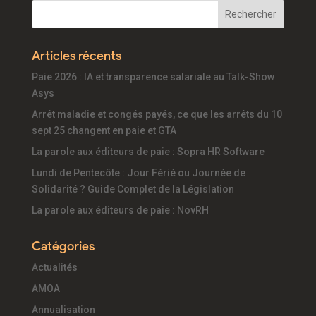
Articles récents
Paie 2026 : IA et transparence salariale au Talk-Show
Asys
Arrêt maladie et congés payés, ce que les arrêts du 10
sept 25 changent en paie et GTA
La parole aux éditeurs de paie : Sopra HR Software
Lundi de Pentecôte : Jour Férié ou Journée de
Solidarité ? Guide Complet de la Législation
La parole aux éditeurs de paie : NovRH
Catégories
Actualités
AMOA
Annualisation